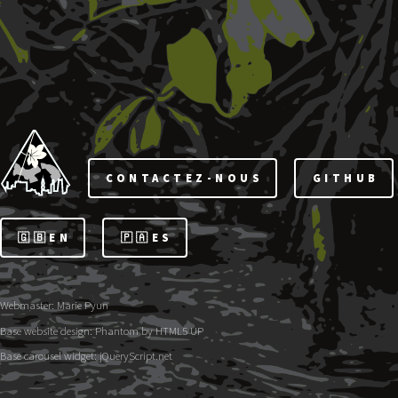
CONTACTEZ-NOUS
GITHUB
🇬🇧EN
🇵🇦ES
Webmaster:
Marie Pyun
Base website design:
Phantom by HTML5 UP
Base carousel widget:
jQueryScript.net