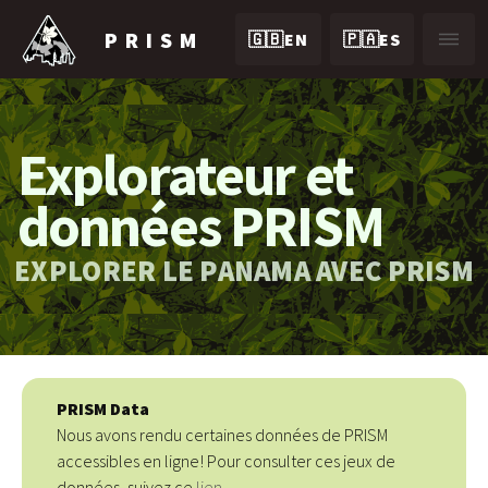
PRISM
🇬🇧EN
🇵🇦ES
Explorateur et
données PRISM
EXPLORER LE PANAMA AVEC PRISM
PRISM Data
Nous avons rendu certaines données de PRISM
accessibles en ligne! Pour consulter ces jeux de
données, suivez ce
lien.