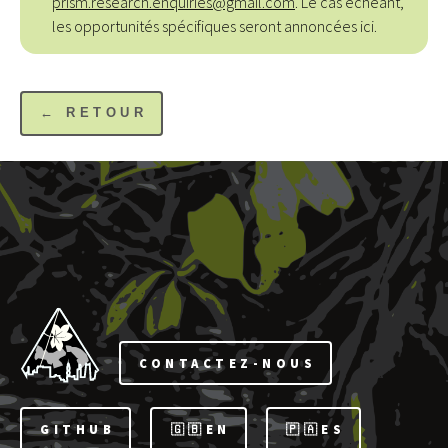
prism.research.enquiries@gmail.com
. Le cas échéant,
les opportunités spécifiques seront annoncées ici.
← RETOUR
CONTACTEZ-NOUS
GITHUB
🇬🇧EN
🇵🇦ES