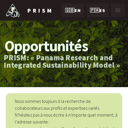
PRISM
🇬🇧EN
🇵🇦ES
Opportunités
PRISM: « Panama Research and
Integrated Sustainability Model »
Nous sommes toujours à la recherche de
collaborateurs aux profils et expertises variés.
N’hésitez pas à nous écrire à n'importe quel moment, à
l’adresse suivante :